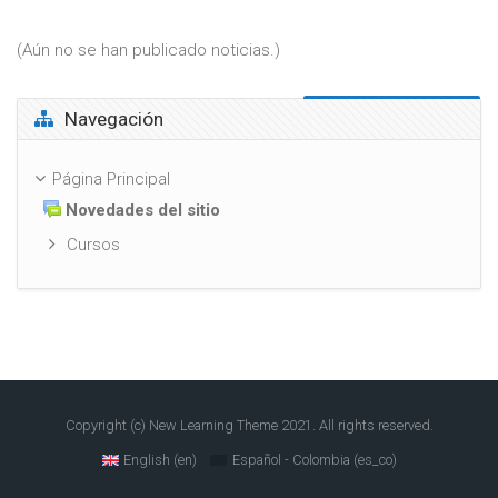
(Aún no se han publicado noticias.)
Salta Navegación
Navegación
Página Principal
Novedades del sitio
Cursos
Copyright (c) New Learning Theme 2021. All rights reserved.
English ‎(en)‎
Español - Colombia ‎(es_co)‎