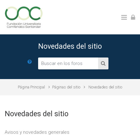
Salta al contenido principal
Novedades del sitio
Buscar en los foros
Buscar en los for
Página Principal
Páginas del sitio
Novedades del sitio
Novedades del sitio
Avisos y novedades generales